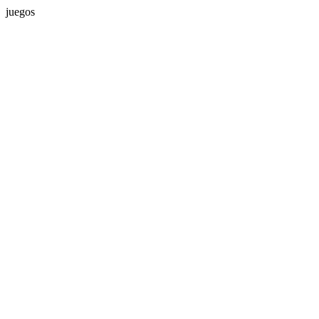
juegos